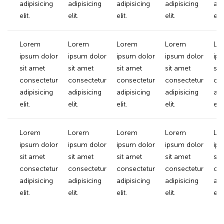
adipisicing
adipisicing
adipisicing
adipisicing
adi
elit.
elit.
elit.
elit.
elit.
Lorem
Lorem
Lorem
Lorem
Lo
ipsum dolor
ipsum dolor
ipsum dolor
ipsum dolor
ips
sit amet
sit amet
sit amet
sit amet
sit
consectetur
consectetur
consectetur
consectetur
con
adipisicing
adipisicing
adipisicing
adipisicing
adi
elit.
elit.
elit.
elit.
elit.
Lorem
Lorem
Lorem
Lorem
Lo
ipsum dolor
ipsum dolor
ipsum dolor
ipsum dolor
ips
sit amet
sit amet
sit amet
sit amet
sit
consectetur
consectetur
consectetur
consectetur
con
adipisicing
adipisicing
adipisicing
adipisicing
adi
elit.
elit.
elit.
elit.
elit.