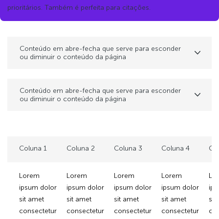
prioritários. Também é perfeita para citações.
Conteúdo em abre-fecha que serve para esconder
ou diminuir o conteúdo da página
Conteúdo em abre-fecha que serve para esconder
ou diminuir o conteúdo da página
Coluna 1
Coluna 2
Coluna 3
Coluna 4
Co
Lorem
Lorem
Lorem
Lorem
Lo
ipsum dolor
ipsum dolor
ipsum dolor
ipsum dolor
ips
sit amet
sit amet
sit amet
sit amet
sit
consectetur
consectetur
consectetur
consectetur
con